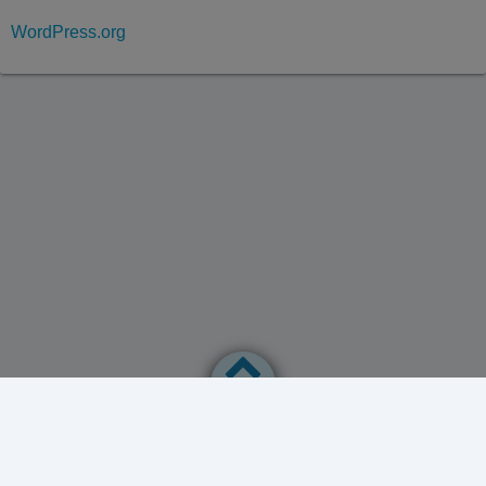
WordPress.org
Datenschutzerklärung
Powered by
WordPress
Theme by
Simple Days
TechnikPapa schreibt über Technik, die (Ihn) begeistert