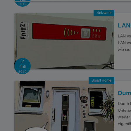
2019
Netzwerk
LAN
LAN vs
LAN vs
wie si
2
Juli
2019
Smart Home
Dum
Dumb H
Unters
wieder
eigentl