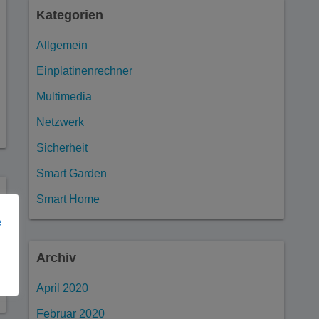
Kategorien
Allgemein
Einplatinenrechner
Multimedia
Netzwerk
Sicherheit
Smart Garden
Smart Home
e
Archiv
April 2020
Februar 2020