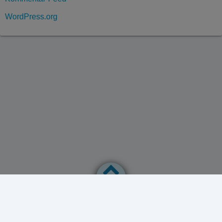
WordPress.org
Datenschutzerklärung
Powered by
WordPress
Theme by
Simple Days
TechnikPapa schreibt über Technik, die (Ihn) begeistert