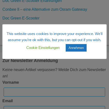
Doc Green E-Scooter Erfahrungen
Conbee II – eine Alternative zum Osram Gateway
Doc Green E-Scooter
Amazon Black Friday – 2019
This website uses cookies to improve your experience. We'll
Osram Smart+ und Tint
assume you're ok with this, but you can opt-out if you wish.
Cookie Einstellungen
Annehmen
Zur Newsletter Anmeldung
Keine neuen Artikel verpassen? Melde Dich zum Newsletter
an!
Vorname
Email