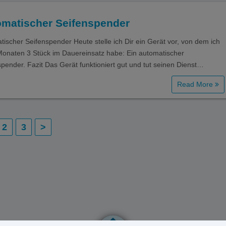
omatischer Seifenspender
tischer Seifenspender Heute stelle ich Dir ein Gerät vor, von dem ich
 Monaten 3 Stück im Dauereinsatz habe: Ein automatischer
spender. Fazit Das Gerät funktioniert gut und tut seinen Dienst…
Read More
2
3
>