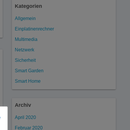
Kategorien
Allgemein
Einplatinenrechner
Multimedia
Netzwerk
Sicherheit
Smart Garden
Smart Home
Archiv
e
April 2020
Februar 2020