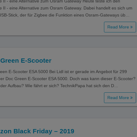
 II - eine Alternative zum Osram Gateway Heute teste ich den
 II - eine Alternative zum Osram Gateway. Dabei handelt es sich um
USB-Stick, der für Zigbee die Funktion eines Osram-Gateways üb…
Read More
 Green E-Scooter
een E-Scooter ESA 5000 Bei Lidl ist er gerade im Angebot für 299
der Doc Green E-Scooter ESA 5000. Doch was kann dieser E-Scooter?
t der Aufbau? Wie fährt er sich? TechnikPapa hat sich den D…
Read More
on Black Friday – 2019