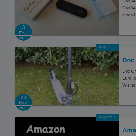
ConBee
ConBee
einen 
3
Feb.
2020
Allgemein
Doc
Doc Gr
Euro, 
Wie is
28
Nov.
2019
Allgemein
Amaz