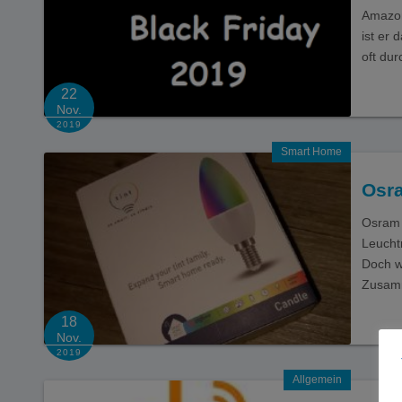
Amazon
ist er
oft du
22
Nov.
2019
Smart Home
Osr
Osram 
Leuchtm
Doch w
Zusa
18
Nov.
2019
Allgemein