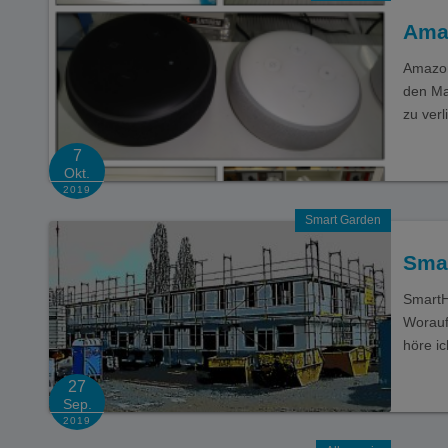
Ama
Amazon
den Ma
zu verl
7
Okt.
2019
Smart Garden
Sma
SmartH
Worauf
höre i
27
Sep.
2019