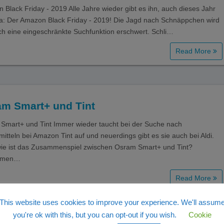
 Black Friday - 2019 Alle Jahre wieder gibt es ihn, auch dieses Jahr
 da: Der Amazon Black Friday - 2019! Die Jagd nach Schnäppchen wird
rch eine eingeschränkte Suchfunktion erschwert. Schli…
Read More
am Smart+ und Tint
Smart+ und Tint Immer wieder taucht bei der Suche nach
itteln bei Amazon Tint auf und neuerdings gibt es sie auch bei Aldi.
ie ist das Zusammenspiel zwischen Osram Smart+ und Tint?
mmen…
Read More
This website uses cookies to improve your experience. We'll assum
you're ok with this, but you can opt-out if you wish.
Cookie