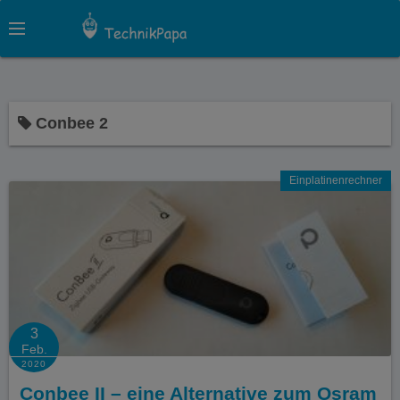
S
k
i
p
t
Conbee 2
o
c
o
Einplatinenrechner
n
t
e
n
t
3
Feb.
2020
Conbee II – eine Alternative zum Osram