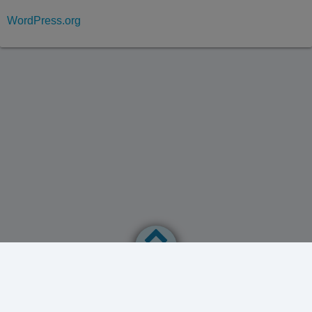
WordPress.org
Datenschutzerklärung
Powered by
WordPress
Theme by
Simple Days
TechnikPapa schreibt über Technik, die (Ihn) begeistert