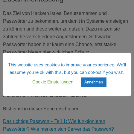
Das Ziel von Hackern ist es, Benutzernamen und
Passwörter zu bekommen, um damit in Systeme einsteigen
zu können und diese weiter zu nutzen. Dazu nutzen sie
zahlreiche verschiedene Angriffsformen. Schwache
Passwörter haben hier kaum eine Chance, erst starke
Passwörter bieten hier wirklichen Schutz.
Erfahre im nächsten Beitrag „Was bringt Sicherheit“, wie so
This website uses cookies to improve your experience. We'll
ein Passwort aussieht und worauf es bei der Wahl eines
assume you're ok with this, but you can opt-out if you wish.
Passwortes ankommt – die Antwort wird Dich verblüffen.
Cookie Einstellungen
Annehmen
Andere Artikel dieser Serie
Bisher ist in dieser Serie erschienen:
Das richtige Passwort – Teil 1: Wie funktionieren
Passwörter? Wie merken sich Server das Passwort?