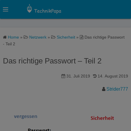
S
k
i
p
t
Home
»
Netzwerk
»
Sicherheit
»
Das richtige Passwort
o
- Teil 2
c
o
Das richtige Passwort – Teil 2
n
t
31. Juli 2019
14. August 2019
e
n
Strider777
t