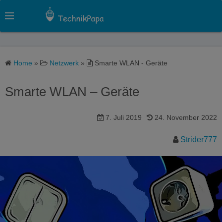
S
k
i
p
t
Home
»
Netzwerk
»
Smarte WLAN - Geräte
o
c
Smarte WLAN – Geräte
o
n
7. Juli 2019
24. November 2022
t
e
Strider777
n
t