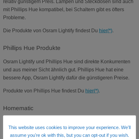
relativ günstigem Preis. Lampen und Steckdosen sind auch
mit Phillips Hue kompatibel, bei Schaltern gibt es öfters
Probleme.
Die Produkte von Osram Lightify findest Du
hier(*)
.
Phillips Hue Produkte
Osram Lightify und Phillips Hue sind direkte Konkurrenten
und aus meiner Sicht ähnlich gut. Phillips Hue hat eine
bessere App, Osram Lightify dafür die günstigeren Preise.
Produkte von Phillips Hue findest Du
hier(*)
.
Homematic
Homematic hat weniger mit Beleuchtung zu tun, hier hat
This website uses cookies to improve your experience. We'll
man einen Spezialisten für Hausautomation, mit dessen
assume you're ok with this, but you can opt-out if you wish.
Zentrale viel machbar ist. Gerade im Zusammenspiel mit