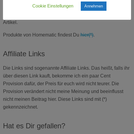
Cookie Einstellungen
Annehmen
Osram Lightify und Phillips Hue entsteht so ein sehr rundes
Smart Home, doch dazu schreibe ich ein anderes mal einen
Artikel.
Produkte von Homematic findest Du
hier(*)
.
Affiliate Links
Die Links sind sogenannte Affiliate Links. Das heißt, falls ihr
über diesen Link kauft, bekomme ich ein paar Cent
Provision dafür, der Preis für euch wird nicht teurer. Die
Provision verändert nicht meine Meinung und beeinflusst
nicht meinen Beitrag hier. Diese Links sind mit (*)
gekennzeichnet.
Hat es Dir gefallen?